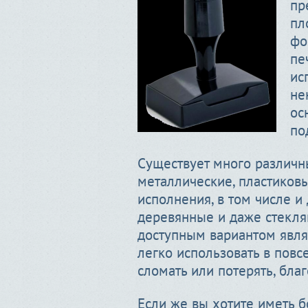
пр
пл
фо
пе
ис
не
ос
по
Существует много различн
металлические, пластиков
исполнения, в том числе и
деревянные и даже стекл
доступным вариантом являе
легко использовать в повс
сломать или потерять, бла
Если же вы хотите иметь 